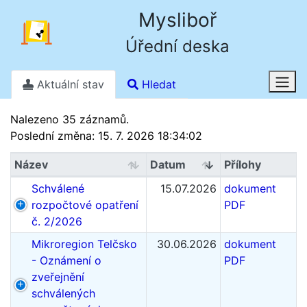
Mysliboř
Úřední deska
Aktuální stav
Hledat
Stav k 6. 8. 2026 20.15
Nalezeno 35 záznamů.
Poslední změna: 15. 7. 2026 18:34:02
Název
Datum
Přílohy
Schválené
15.07.2026
dokument
rozpočtové opatření
PDF
č. 2/2026
Mikroregion Telčsko
30.06.2026
dokument
- Oznámení o
PDF
zveřejnění
schválených