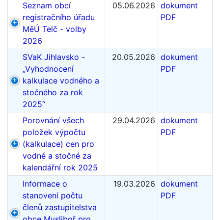
Seznam obcí
05.06.2026
dokument
registračního úřadu
PDF
MěÚ Telč - volby
2026
SVaK Jihlavsko -
20.05.2026
dokument
„Vyhodnocení
PDF
kalkulace vodného a
stočného za rok
2025“
Porovnání všech
29.04.2026
dokument
položek výpočtu
PDF
(kalkulace) cen pro
vodné a stočné za
kalendářní rok 2025
Informace o
19.03.2026
dokument
stanovení počtu
PDF
členů zastupitelstva
obce Mysliboř pro