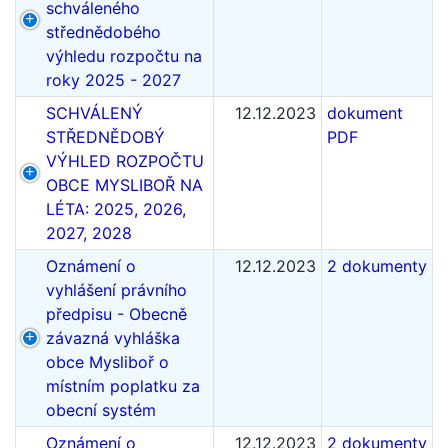
schváleného
střednědobého
výhledu rozpočtu na
roky 2025 - 2027
SCHVÁLENÝ
12.12.2023
dokument
STŘEDNĚDOBÝ
PDF
VÝHLED ROZPOČTU
OBCE MYSLIBOŘ NA
LÉTA: 2025, 2026,
2027, 2028
Oznámení o
12.12.2023
2 dokumenty
vyhlášení právního
předpisu - Obecně
závazná vyhláška
obce Mysliboř o
místním poplatku za
obecní systém
Oznámení o
12.12.2023
2 dokumenty